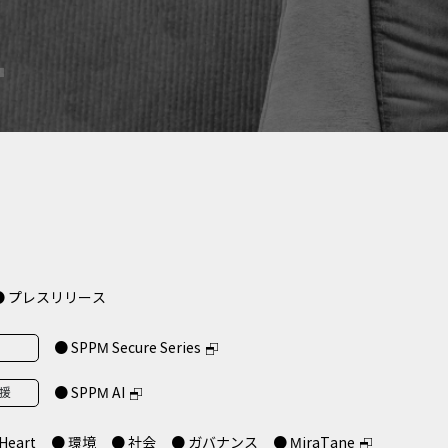
● プレスリリース
● SPPM Secure Series
支援
● SPPM AI
Heart
● 環境
● 社会
● ガバナンス
● MiraTane