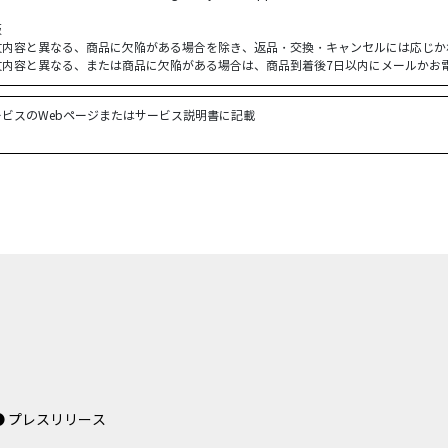
販
文内容と異なる、商品に欠陥がある場合を除き、返品・交換・キャンセルには応じか
文内容と異なる、または商品に欠陥がある場合は、商品到着後7日以内にメールかお
ービスのWebページまたはサービス説明書に記載
● プレスリリース