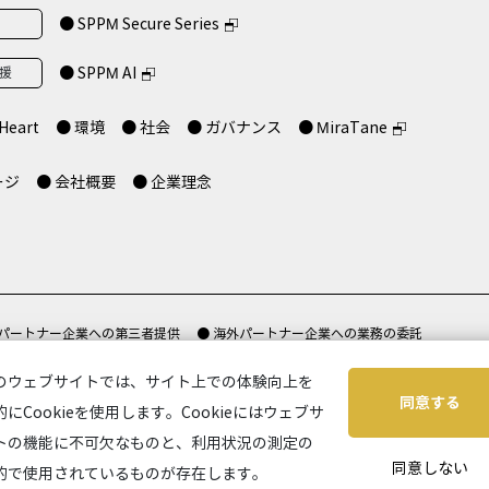
● SPPM Secure Series
支援
● SPPM AI
Heart
● 環境
● 社会
● ガバナンス
● MiraTane
ージ
● 会社概要
● 企業理念
 パートナー企業への第三者提供
● 海外パートナー企業への業務の委託
て
● セキュリティポリシー
● 特定商取引法に基づく表示
● サイトご利用に
のウェブサイトでは、サイト上での体験向上を
同意する
的にCookieを使用します。Cookieにはウェブサ
トの機能に不可欠なものと、利用状況の測定の
同意しない
的で使用されているものが存在します。