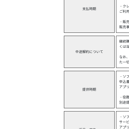
・ク
支払時期
ご利
・販売
販売
継続
くは
中途解約について
なお
た一
・ソ
申込
アプリ
提供時期
・役
別途
・ソ
サー
アプリ