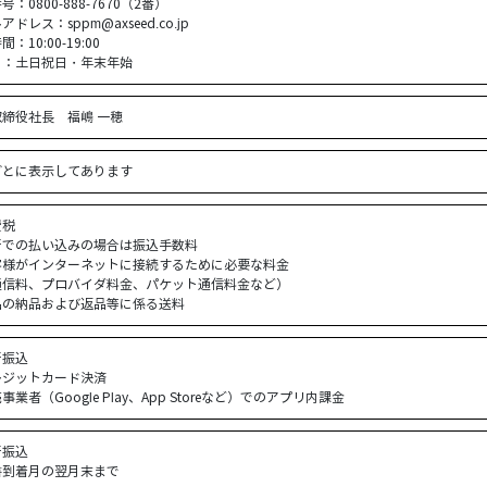
号：0800-888-7670（2番）
ドレス：sppm@axseed.co.jp
：10:00-19:00
日：土日祝日・年末年始
取締役社長 福嶋 一穂
ごとに表示してあります
費税
行での払い込みの場合は振込手数料
客様がインターネットに接続するために必要な料金
信料、プロバイダ料金、パケット通信料金など）
品の納品および返品等に係る送料
行振込
レジットカード決済
事業者（Google Play、App Storeなど）でのアプリ内課金
行振込
書到着月の翌月末まで