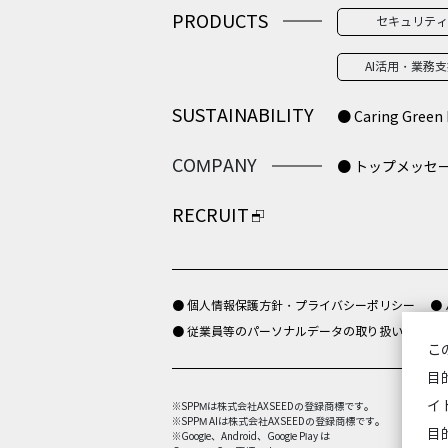
PRODUCTS
セキュリティ
AI活用・業務
SUSTAINABILITY
● Caring Green 
COMPANY
● トップメッセ
RECRUIT
● 個人情報保護方針・プライバシーポリシー
●
● 従業員等のパーソナルデータの取り扱いについ
こ
目
イ
※SPPMは株式会社AXSEEDの登録商標です。
※SPPM AIは株式会社AXSEEDの登録商標です。
目
※Google、Android、Google Play は