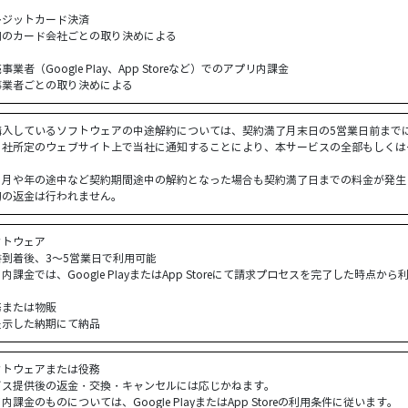
レジットカード決済
用のカード会社ごとの取り決めによる
事業者（Google Play、App Storeなど）でのアプリ内課金
事業者ごとの取り決めによる
購入しているソフトウェアの中途解約については、契約満了月末日の5営業日前まで
当社所定のウェブサイト上で当社に通知することにより、本サービスの全部もしくは
、月や年の途中など契約期間途中の解約となった場合も契約満了日までの料金が発生
切の返金は行われません。
フトウェア
書到着後、3～5営業日で利用可能
内課金では、Google PlayまたはApp Storeにて請求プロセスを完了した時点から
務または物販
提示した納期にて納品
フトウェアまたは役務
ビス提供後の返金・交換・キャンセルには応じかねます。
内課金のものについては、Google PlayまたはApp Storeの利用条件に従います。