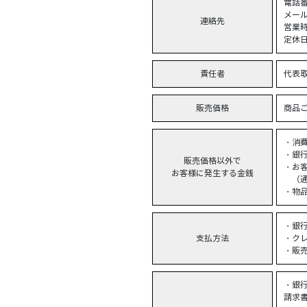
電話番
メールア
連絡先
営業時間
定休
責任者
代表
販売価格
商品
・消
・銀
販売価格以外で
・お
お客様に発生する金銭
（通
・物
・銀
支払方法
・ク
・販売
・銀
請求