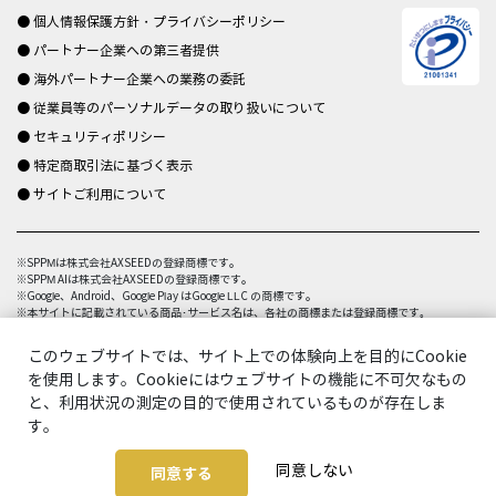
● 個人情報保護方針・プライバシーポリシー
● パートナー企業への第三者提供
● 海外パートナー企業への業務の委託
● 従業員等のパーソナルデータの取り扱いについて
● セキュリティポリシー
● 特定商取引法に基づく表示
● サイトご利用について
※SPPMは株式会社AXSEEDの登録商標です。
※SPPM AIは株式会社AXSEEDの登録商標です。
※Google、Android、Google Play はGoogle LLC の商標です。
※本サイトに記載されている商品･サービス名は、各社の商標または登録商標です｡
このウェブサイトでは、サイト上での体験向上を目的にCookie
を使用します。Cookieにはウェブサイトの機能に不可欠なもの
と、利用状況の測定の目的で使用されているものが存在しま
す。
© AXSEED Inc. All Rights Reserved.
同意しない
同意する