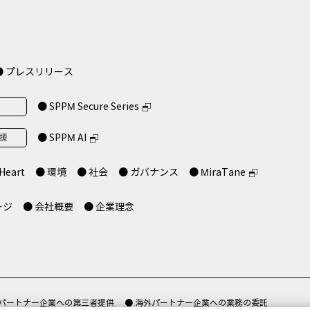
● プレスリリース
● SPPM Secure Series
支援
● SPPM AI
Heart
● 環境
● 社会
● ガバナンス
● MiraTane
ージ
● 会社概要
● 企業理念
 パートナー企業への第三者提供
● 海外パートナー企業への業務の委託