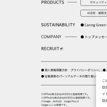
PRODUCTS
セキュリティ
AI活用・業務
SUSTAINABILITY
● Caring Green 
COMPANY
● トップメッセ
RECRUIT
● 個人情報保護方針・プライバシーポリシー
●
● 従業員等のパーソナルデータの取り扱いについ
こ
目
イ
※SPPMは株式会社AXSEEDの登録商標です。
※SPPM AIは株式会社AXSEEDの登録商標です。
目
※Google、Android、Google Play は
Google LLC の商標です。