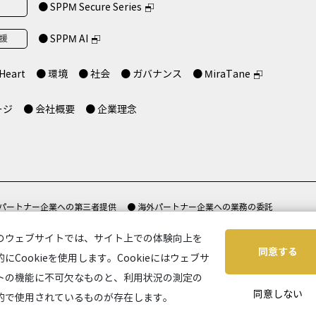
● SPPM Secure Series
支援
● SPPM AI
Heart
● 環境
● 社会
● ガバナンス
● MiraTane
ージ
● 会社概要
● 企業理念
 パートナー企業への第三者提供
● 海外パートナー企業への業務の委託
て
● セキュリティポリシー
● 特定商取引法に基づく表示
● サイトご利用に
のウェブサイトでは、サイト上での体験向上を
同意する
的にCookieを使用します。Cookieにはウェブサ
トの機能に不可欠なものと、利用状況の測定の
同意しない
的で使用されているものが存在します。