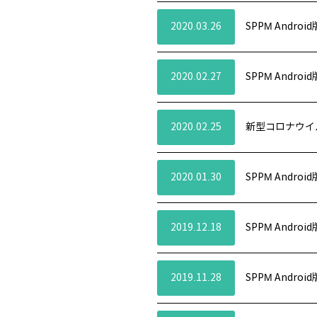
2020.03.26
SPPM Andro
2020.02.27
SPPM Andro
2020.02.25
新型コロナウイル
2020.01.30
SPPM Andro
2019.12.18
SPPM Andro
2019.11.28
SPPM Andro