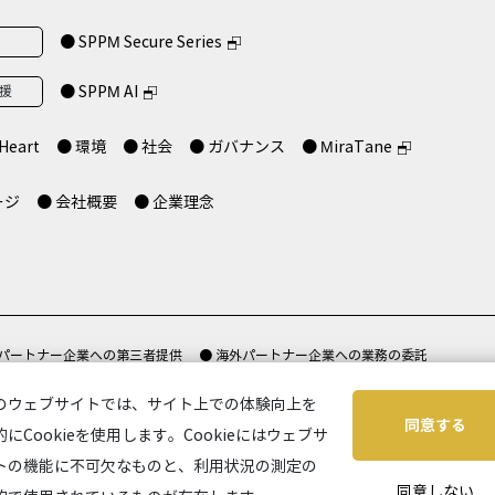
● SPPM Secure Series
支援
● SPPM AI
Heart
● 環境
● 社会
● ガバナンス
● MiraTane
ージ
● 会社概要
● 企業理念
 パートナー企業への第三者提供
● 海外パートナー企業への業務の委託
て
● セキュリティポリシー
● 特定商取引法に基づく表示
● サイトご利用に
のウェブサイトでは、サイト上での体験向上を
同意する
的にCookieを使用します。Cookieにはウェブサ
トの機能に不可欠なものと、利用状況の測定の
同意しない