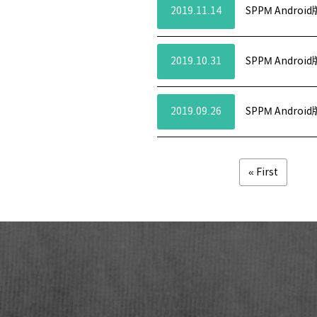
2019.11.14
SPPM Andro
2019.10.31
SPPM Andro
2019.09.26
SPPM Andro
« First